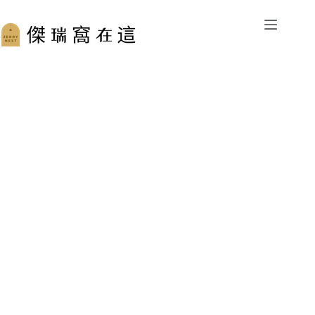
跳
至
主
要
內
容