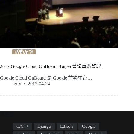
活動紀錄
2017 Google Cloud OnBoard -Taipei 會議重點整理
Google Cloud OnBoard 是 Google 首次在台…
Jerry
2017-04-24
標籤雲
C/C++
Django
Edison
Google