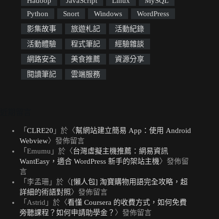
Hadoop
JavaScript
Linux
MySQL
Python
Snort
Windows
WordPress
影集故事
旅遊札記
活動紀錄
活動體驗
程式筆記
經驗雜談
網路安全
美食推薦
資源分享
閱讀筆記
雲端服務
近期留言
「
CLRE20
」於〈
幫網站建立簡易 App：使用 Android
Webview
〉發佈留言
「
Emumu
」於〈
台灣虛擬主機推薦：網易資訊
WantEasy，適合 WordPress 新手的架站主機
〉發佈留
言
「
李孟珊
」於〈
[懶人包] 淘寶購物用語完全攻略，超
詳細的術語對照
〉發佈留言
「
Astrid
」於〈
看懂 Coursera 的收費方式，如何免費
旁聽課程？如何申請助學金？
〉發佈留言