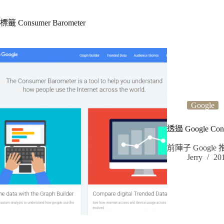
標籤
Consumer Barometer
Google
透過 Google 
前陣子 Goog
Jerry
20