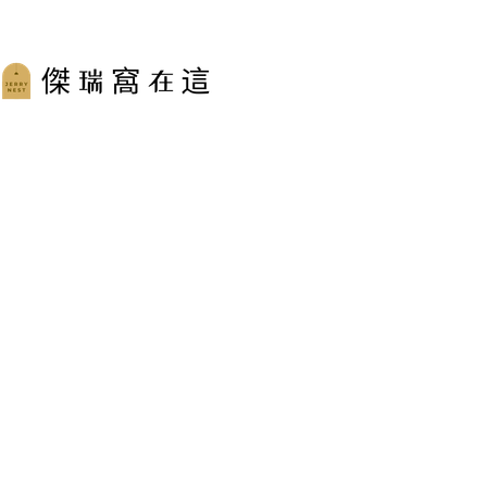
跳
至
主
要
內
容