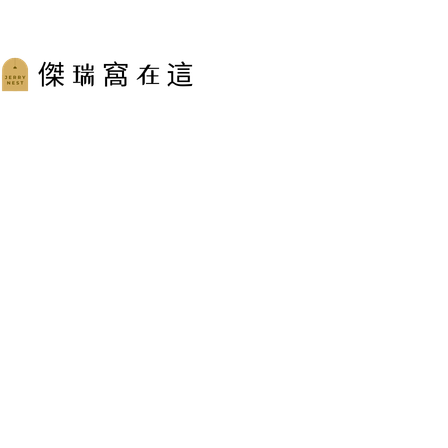
跳
至
主
要
內
容