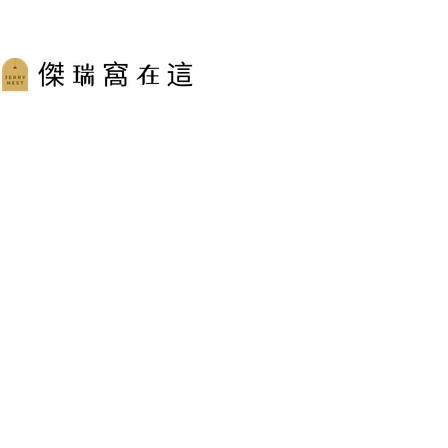
跳
至
主
要
內
容