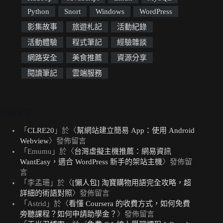
Python
Snort
Windows
WordPress
影集故事
旅遊札記
活動紀錄
活動體驗
程式筆記
經驗雜談
網路安全
美食推薦
資源分享
閱讀筆記
雲端服務
近期留言
「
CLRE20
」於〈
幫網站建立簡易 App：使用 Android
Webview
〉發佈留言
「
Emumu
」於〈
台灣虛擬主機推薦：網易資訊
WantEasy，適合 WordPress 新手的架站主機
〉發佈留
言
「
李孟珊
」於〈
[懶人包] 淘寶購物用語完全攻略，超
詳細的術語對照
〉發佈留言
「
Astrid
」於〈
看懂 Coursera 的收費方式，如何免費
旁聽課程？如何申請助學金？
〉發佈留言