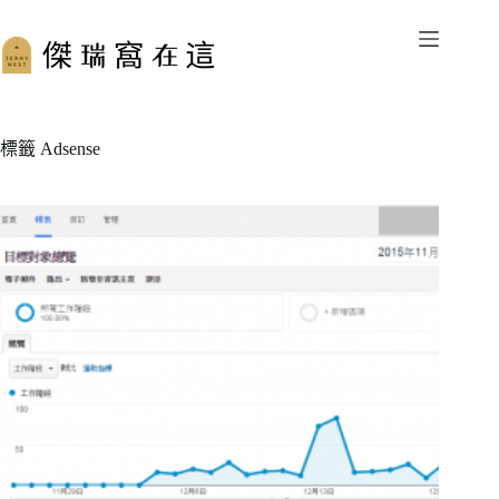
跳
至
主
要
內
容
標籤
Adsense