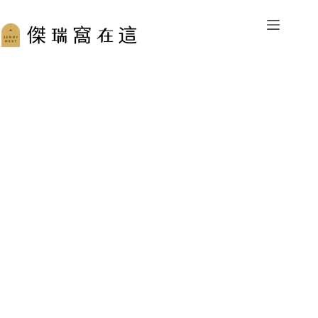
跳
至
主
要
內
容