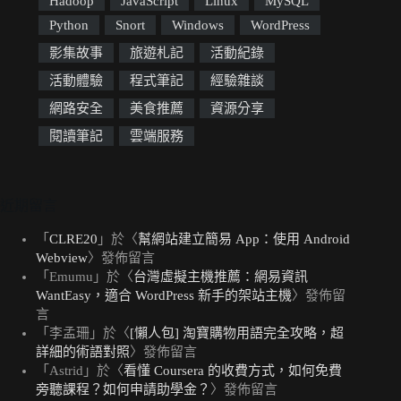
Hadoop
JavaScript
Linux
MySQL
Python
Snort
Windows
WordPress
影集故事
旅遊札記
活動紀錄
活動體驗
程式筆記
經驗雜談
網路安全
美食推薦
資源分享
閱讀筆記
雲端服務
近期留言
「
CLRE20
」於〈
幫網站建立簡易 App：使用 Android
Webview
〉發佈留言
「
Emumu
」於〈
台灣虛擬主機推薦：網易資訊
WantEasy，適合 WordPress 新手的架站主機
〉發佈留
言
「
李孟珊
」於〈
[懶人包] 淘寶購物用語完全攻略，超
詳細的術語對照
〉發佈留言
「
Astrid
」於〈
看懂 Coursera 的收費方式，如何免費
旁聽課程？如何申請助學金？
〉發佈留言