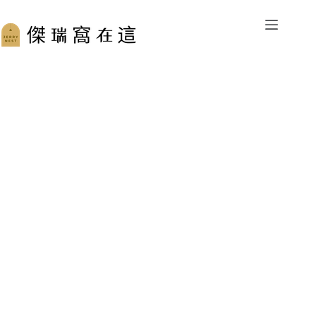
跳
至
主
要
內
容