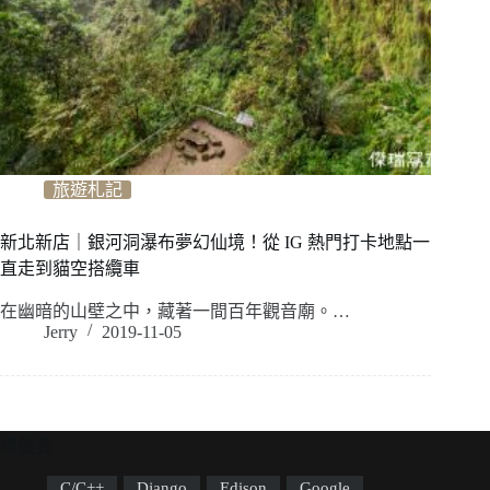
旅遊札記
新北新店｜銀河洞瀑布夢幻仙境！從 IG 熱門打卡地點一
直走到貓空搭纜車
在幽暗的山壁之中，藏著一間百年觀音廟。…
Jerry
2019-11-05
標籤雲
C/C++
Django
Edison
Google