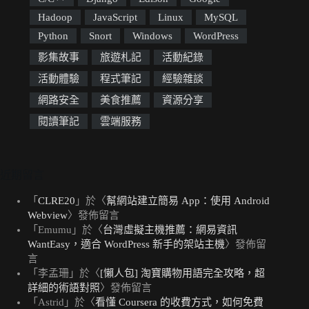
Hadoop
JavaScript
Linux
MySQL
Python
Snort
Windows
WordPress
影集故事
旅遊札記
活動紀錄
活動體驗
程式筆記
經驗雜談
網路安全
美食推薦
資源分享
閱讀筆記
雲端服務
近期留言
「
CLRE20
」於〈
幫網站建立簡易 App：使用 Android
Webview
〉發佈留言
「
Emumu
」於〈
台灣虛擬主機推薦：網易資訊
WantEasy，適合 WordPress 新手的架站主機
〉發佈留
言
「
李孟珊
」於〈
[懶人包] 淘寶購物用語完全攻略，超
詳細的術語對照
〉發佈留言
「
Astrid
」於〈
看懂 Coursera 的收費方式，如何免費