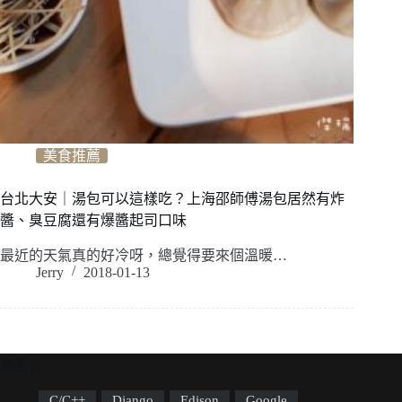
美食推薦
台北大安｜湯包可以這樣吃？上海邵師傅湯包居然有炸
醬、臭豆腐還有爆醬起司口味
最近的天氣真的好冷呀，總覺得要來個溫暖…
Jerry
2018-01-13
標籤雲
C/C++
Django
Edison
Google