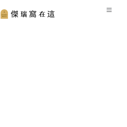
跳
至
主
要
內
容