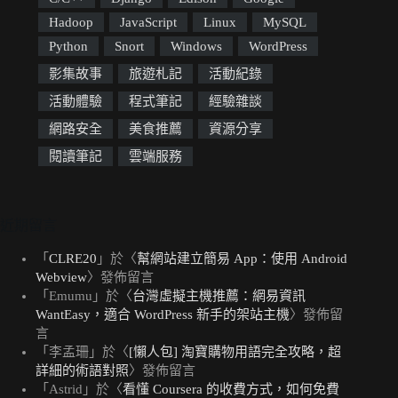
Hadoop
JavaScript
Linux
MySQL
Python
Snort
Windows
WordPress
影集故事
旅遊札記
活動紀錄
活動體驗
程式筆記
經驗雜談
網路安全
美食推薦
資源分享
閱讀筆記
雲端服務
近期留言
「
CLRE20
」於〈
幫網站建立簡易 App：使用 Android
Webview
〉發佈留言
「
Emumu
」於〈
台灣虛擬主機推薦：網易資訊
WantEasy，適合 WordPress 新手的架站主機
〉發佈留
言
「
李孟珊
」於〈
[懶人包] 淘寶購物用語完全攻略，超
詳細的術語對照
〉發佈留言
「
Astrid
」於〈
看懂 Coursera 的收費方式，如何免費