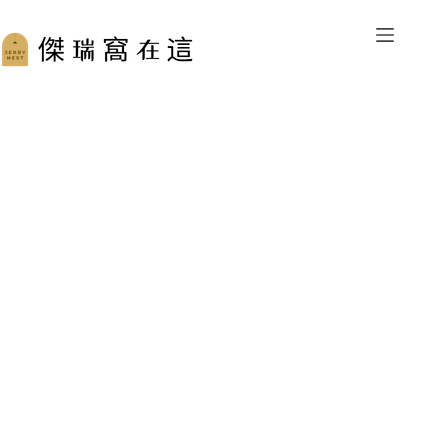
跳
至
主
要
內
容