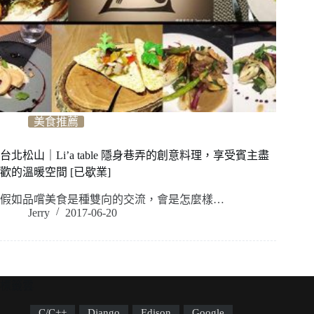
美食推薦
台北松山｜Li’a table 隱身巷弄的創意料理，享受賓主盡
歡的溫暖空間 [已歇業]
假如品嚐美食是種雙向的交流，會是怎麼樣…
Jerry
2017-06-20
標籤雲
C/C++
Django
Edison
Google