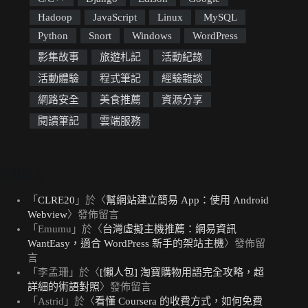
Hadoop
JavaScript
Linux
MySQL
Python
Snort
Windows
WordPress
影集故事
旅遊札記
活動紀錄
活動體驗
程式筆記
經驗雜談
網路安全
美食推薦
資源分享
閱讀筆記
雲端服務
近期留言
「
CLRE20
」於〈
幫網站建立簡易 App：使用 Android
Webview
〉發佈留言
「
Emumu
」於〈
台灣虛擬主機推薦：網易資訊
WantEasy，適合 WordPress 新手的架站主機
〉發佈留
言
「
李孟珊
」於〈
[懶人包] 淘寶購物用語完全攻略，超
詳細的術語對照
〉發佈留言
「
Astrid
」於〈
看懂 Coursera 的收費方式，如何免費