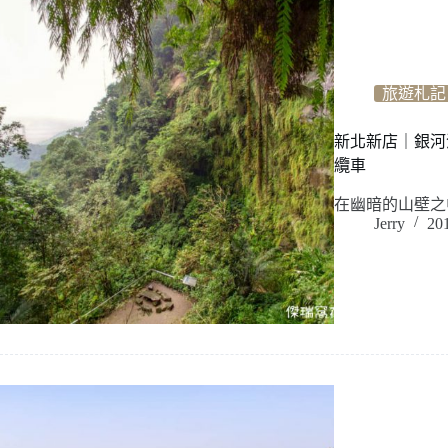
旅遊札記
新北新店｜銀河
纜車
在幽暗的山壁之
Jerry
20