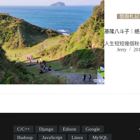
旅遊札記
基隆八斗子｜絕
人生短短幾個秋～
Jerry
20
標籤雲
近
C/C++
Django
Edison
Google
Hadoop
JavaScript
Linux
MySQL