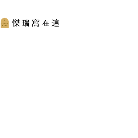
跳
至
主
要
內
容