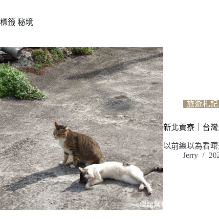
標籤
秘境
旅遊札記
新北貢寮｜台灣
以前總以為看曙
Jerry
20