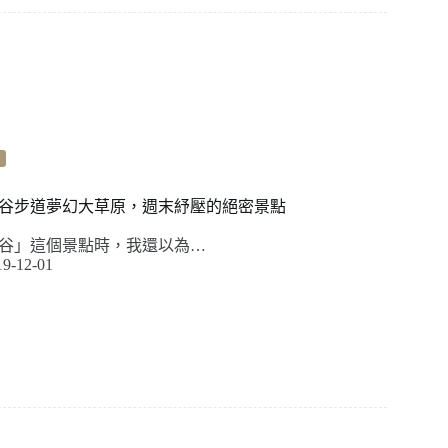
谷步道夢幻大草原，週末紓壓的絕密景點
谷」這個景點時，我還以為…
19-12-01