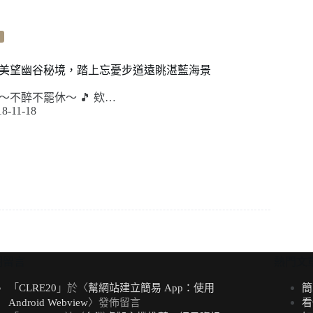
美望幽谷秘境，踏上忘憂步道遠眺湛藍海景
不醉不罷休～ 🎵 欸…
18-11-18
期留言
熱門文
「
CLRE20
」於〈
幫網站建立簡易 App：使用
簡
Android Webview
〉發佈留言
看