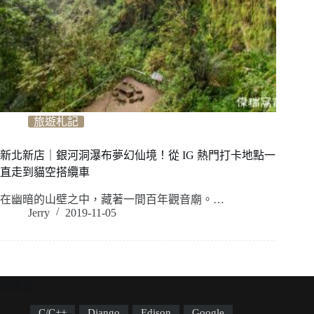
旅遊札記
新北新店｜銀河洞瀑布夢幻仙境！從 IG 熱門打卡地點一
直走到貓空搭纜車
在幽暗的山壁之中，藏著一間百年觀音廟。…
Jerry
2019-11-05
標籤雲
C/C++
Django
Edison
Google