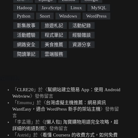
Hadoop
JavaScript
Linux
MySQL
Python
Snort
Windows
WordPress
影集故事
旅遊札記
活動紀錄
活動體驗
程式筆記
經驗雜談
網路安全
美食推薦
資源分享
閱讀筆記
雲端服務
近期留言
「
CLRE20
」於〈
幫網站建立簡易 App：使用 Android
Webview
〉發佈留言
「
Emumu
」於〈
台灣虛擬主機推薦：網易資訊
WantEasy，適合 WordPress 新手的架站主機
〉發佈留
言
「
李孟珊
」於〈
[懶人包] 淘寶購物用語完全攻略，超
詳細的術語對照
〉發佈留言
「
Astrid
」於〈
看懂 Coursera 的收費方式，如何免費