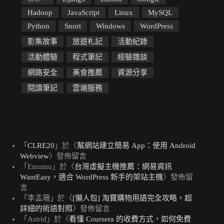
Hadoop
JavaScript
Linux
MySQL
Python
Snort
Windows
WordPress
影集故事
旅遊札記
活動紀錄
活動體驗
程式筆記
經驗雜談
網路安全
美食推薦
資源分享
閱讀筆記
雲端服務
近期留言
「
CLRE20
」於〈
幫網站建立簡易 App：使用 Android
Webview
〉發佈留言
「
Emumu
」於〈
台灣虛擬主機推薦：網易資訊
WantEasy，適合 WordPress 新手的架站主機
〉發佈留
言
「
李孟珊
」於〈
[懶人包] 淘寶購物用語完全攻略，超
詳細的術語對照
〉發佈留言
「
Astrid
」於〈
看懂 Coursera 的收費方式，如何免費