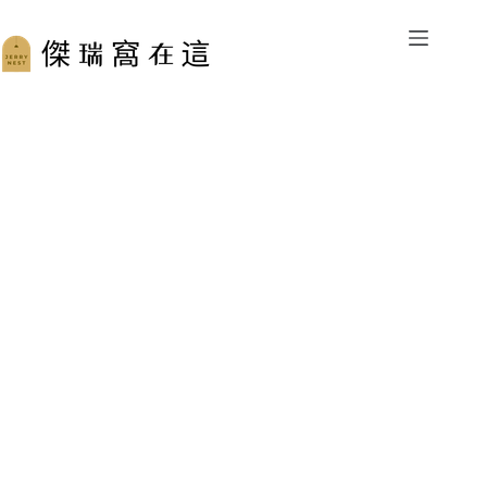
跳
至
主
要
內
容