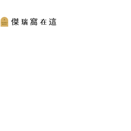
跳
至
主
要
內
容