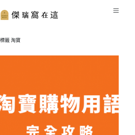
跳
至
主
要
內
容
標籤
淘寶