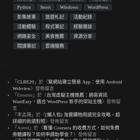
Python
Snort
Windows
WordPress
影集故事
旅遊札記
活動紀錄
活動體驗
程式筆記
經驗雜談
網路安全
美食推薦
資源分享
閱讀筆記
雲端服務
近期留言
「
CLRE20
」於〈
幫網站建立簡易 App：使用 Android
Webview
〉發佈留言
「
Emumu
」於〈
台灣虛擬主機推薦：網易資訊
WantEasy，適合 WordPress 新手的架站主機
〉發佈留
言
「
李孟珊
」於〈
[懶人包] 淘寶購物用語完全攻略，超
詳細的術語對照
〉發佈留言
「
Astrid
」於〈
看懂 Coursera 的收費方式，如何免費
旁聽課程？如何申請助學金？
〉發佈留言