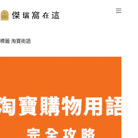
跳
至
主
要
內
容
標籤
淘寶術語