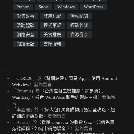
Python
Snort
Windows
WordPress
影集故事
旅遊札記
活動紀錄
活動體驗
程式筆記
經驗雜談
網路安全
美食推薦
資源分享
閱讀筆記
雲端服務
近期留言
「
CLRE20
」於〈
幫網站建立簡易 App：使用 Android
Webview
〉發佈留言
「
Emumu
」於〈
台灣虛擬主機推薦：網易資訊
WantEasy，適合 WordPress 新手的架站主機
〉發佈留
言
「
李孟珊
」於〈
[懶人包] 淘寶購物用語完全攻略，超
詳細的術語對照
〉發佈留言
「
Astrid
」於〈
看懂 Coursera 的收費方式，如何免費
旁聽課程？如何申請助學金？
〉發佈留言