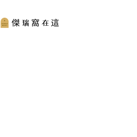
跳
至
主
要
內
容