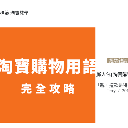
標籤
淘寶教學
經驗雜談
[懶人包] 淘
「親，這款是特
Jerry
20