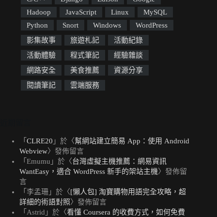
Hadoop
JavaScript
Linux
MySQL
Python
Snort
Windows
WordPress
影集故事
旅遊札記
活動紀錄
活動體驗
程式筆記
經驗雜談
網路安全
美食推薦
資源分享
閱讀筆記
雲端服務
近期留言
「
CLRE20
」於〈
幫網站建立簡易 App：使用 Android
Webview
〉發佈留言
「
Emumu
」於〈
台灣虛擬主機推薦：網易資訊
WantEasy，適合 WordPress 新手的架站主機
〉發佈留
言
「
李孟珊
」於〈
[懶人包] 淘寶購物用語完全攻略，超
詳細的術語對照
〉發佈留言
「
Astrid
」於〈
看懂 Coursera 的收費方式，如何免費