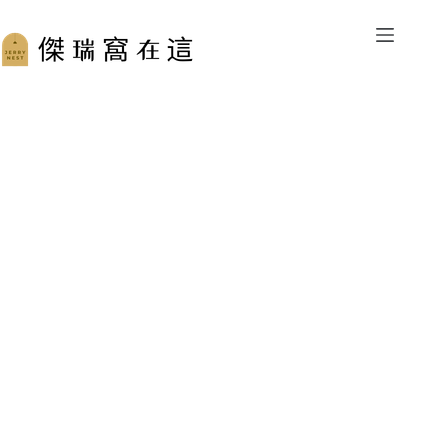
跳
至
主
要
內
容