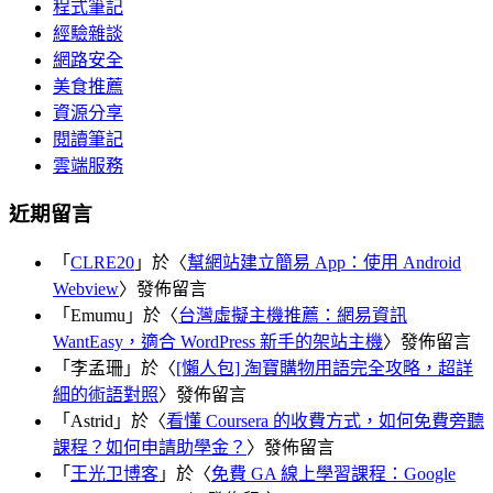
程式筆記
經驗雜談
網路安全
美食推薦
資源分享
閱讀筆記
雲端服務
近期留言
「
CLRE20
」於〈
幫網站建立簡易 App：使用 Android
Webview
〉發佈留言
「
Emumu
」於〈
台灣虛擬主機推薦：網易資訊
WantEasy，適合 WordPress 新手的架站主機
〉發佈留言
「
李孟珊
」於〈
[懶人包] 淘寶購物用語完全攻略，超詳
細的術語對照
〉發佈留言
「
Astrid
」於〈
看懂 Coursera 的收費方式，如何免費旁聽
課程？如何申請助學金？
〉發佈留言
「
王光卫博客
」於〈
免費 GA 線上學習課程：Google