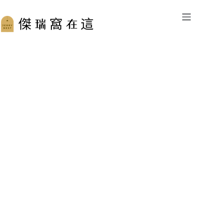
跳
至
主
要
內
容