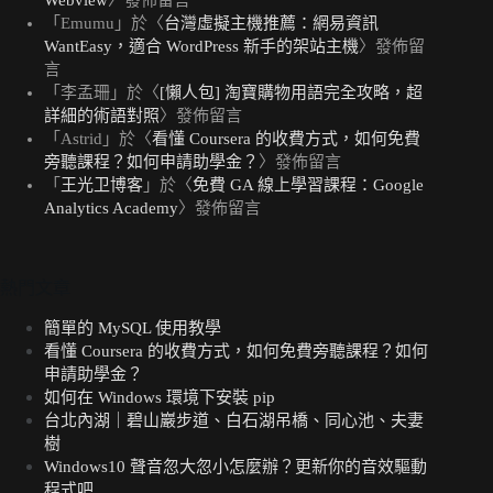
「
Emumu
」於〈
台灣虛擬主機推薦：網易資訊
WantEasy，適合 WordPress 新手的架站主機
〉發佈留
言
「
李孟珊
」於〈
[懶人包] 淘寶購物用語完全攻略，超
詳細的術語對照
〉發佈留言
「
Astrid
」於〈
看懂 Coursera 的收費方式，如何免費
旁聽課程？如何申請助學金？
〉發佈留言
「
王光卫博客
」於〈
免費 GA 線上學習課程：Google
Analytics Academy
〉發佈留言
熱門文章
簡單的 MySQL 使用教學
看懂 Coursera 的收費方式，如何免費旁聽課程？如何
申請助學金？
如何在 Windows 環境下安裝 pip
台北內湖｜碧山巖步道、白石湖吊橋、同心池、夫妻
樹
Windows10 聲音忽大忽小怎麼辦？更新你的音效驅動
程式吧