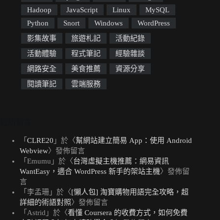
Hadoop
JavaScript
Linux
MySQL
Python
Snort
Windows
WordPress
影集故事
旅遊札記
活動紀錄
活動體驗
程式筆記
經驗雜談
網路安全
美食推薦
資源分享
閱讀筆記
雲端服務
近期留言
「
CLRE20
」於〈
幫網站建立簡易 App：使用 Android
Webview
〉發佈留言
「
Emumu
」於〈
台灣虛擬主機推薦：網易資訊
WantEasy，適合 WordPress 新手的架站主機
〉發佈留
言
「
李孟珊
」於〈
[懶人包] 淘寶購物用語完全攻略，超
詳細的術語對照
〉發佈留言
「
Astrid
」於〈
看懂 Coursera 的收費方式，如何免費