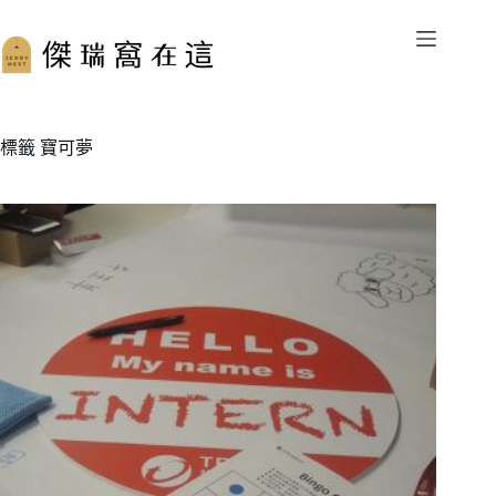
跳
至
主
要
內
容
標籤
寶可夢