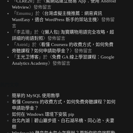
「
CLRE20
」於〈
幫網站建立簡易 App：使用 Android
Webview
〉發佈留言
「
Emumu
」於〈
台灣虛擬主機推薦：網易資訊
WantEasy，適合 WordPress 新手的架站主機
〉發佈留
言
「
李孟珊
」於〈
[懶人包] 淘寶購物用語完全攻略，超
詳細的術語對照
〉發佈留言
「
Astrid
」於〈
看懂 Coursera 的收費方式，如何免費
旁聽課程？如何申請助學金？
〉發佈留言
「
王光卫博客
」於〈
免費 GA 線上學習課程：Google
Analytics Academy
〉發佈留言
熱門文章
簡單的 MySQL 使用教學
看懂 Coursera 的收費方式，如何免費旁聽課程？如何
申請助學金？
如何在 Windows 環境下安裝 pip
台北內湖｜碧山巖步道、白石湖吊橋、同心池、夫妻
樹