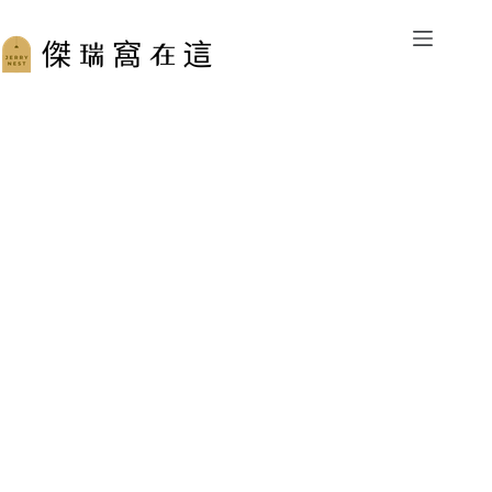
跳
至
主
要
內
容