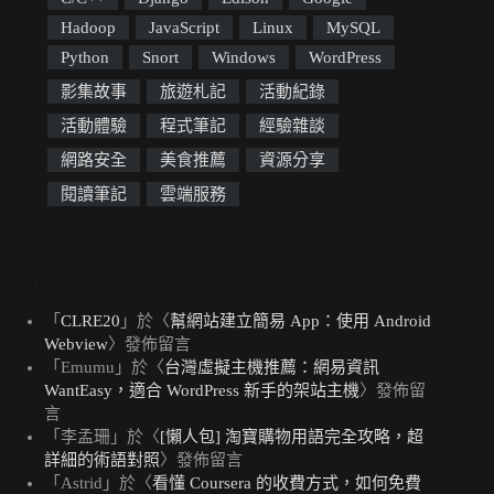
Hadoop
JavaScript
Linux
MySQL
Python
Snort
Windows
WordPress
影集故事
旅遊札記
活動紀錄
活動體驗
程式筆記
經驗雜談
網路安全
美食推薦
資源分享
閱讀筆記
雲端服務
近期留言
「
CLRE20
」於〈
幫網站建立簡易 App：使用 Android
Webview
〉發佈留言
「
Emumu
」於〈
台灣虛擬主機推薦：網易資訊
WantEasy，適合 WordPress 新手的架站主機
〉發佈留
言
「
李孟珊
」於〈
[懶人包] 淘寶購物用語完全攻略，超
詳細的術語對照
〉發佈留言
「
Astrid
」於〈
看懂 Coursera 的收費方式，如何免費