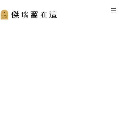
跳
至
主
要
內
容