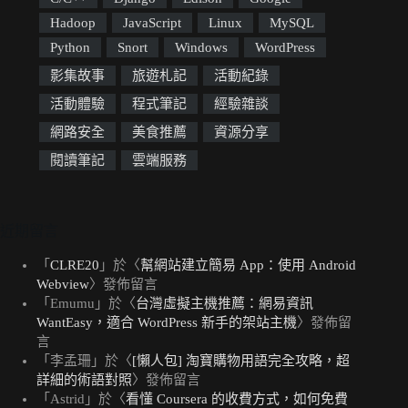
Hadoop
JavaScript
Linux
MySQL
Python
Snort
Windows
WordPress
影集故事
旅遊札記
活動紀錄
活動體驗
程式筆記
經驗雜談
網路安全
美食推薦
資源分享
閱讀筆記
雲端服務
近期留言
「
CLRE20
」於〈
幫網站建立簡易 App：使用 Android
Webview
〉發佈留言
「
Emumu
」於〈
台灣虛擬主機推薦：網易資訊
WantEasy，適合 WordPress 新手的架站主機
〉發佈留
言
「
李孟珊
」於〈
[懶人包] 淘寶購物用語完全攻略，超
詳細的術語對照
〉發佈留言
「
Astrid
」於〈
看懂 Coursera 的收費方式，如何免費