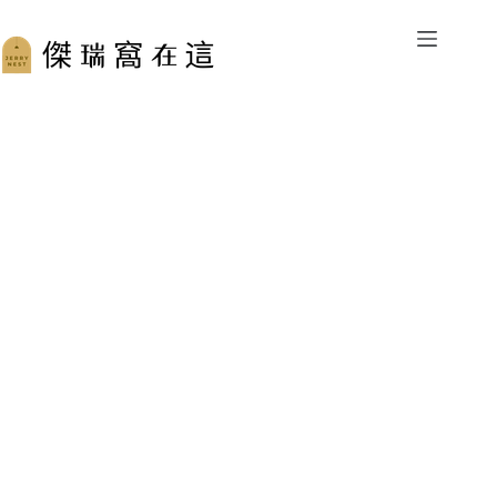
跳
至
主
要
內
容