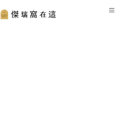
跳
至
主
要
內
容