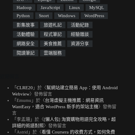
Hadoop
JavaScript
Linux
MySQL
Python
Snort
Windows
WordPress
影集故事
旅遊札記
活動紀錄
活動體驗
程式筆記
經驗雜談
網路安全
美食推薦
資源分享
閱讀筆記
雲端服務
近期留言
「
CLRE20
」於〈
幫網站建立簡易 App：使用 Android
Webview
〉發佈留言
「
Emumu
」於〈
台灣虛擬主機推薦：網易資訊
WantEasy，適合 WordPress 新手的架站主機
〉發佈留
言
「
李孟珊
」於〈
[懶人包] 淘寶購物用語完全攻略，超
詳細的術語對照
〉發佈留言
「
Astrid
」於〈
看懂 Coursera 的收費方式，如何免費