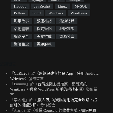
Hadoop
JavaScript
Linux
MySQL
Python
Snort
Windows
WordPress
影集故事
旅遊札記
活動紀錄
活動體驗
程式筆記
經驗雜談
網路安全
美食推薦
資源分享
閱讀筆記
雲端服務
近期留言
「
CLRE20
」於〈
幫網站建立簡易 App：使用 Android
Webview
〉發佈留言
「
Emumu
」於〈
台灣虛擬主機推薦：網易資訊
WantEasy，適合 WordPress 新手的架站主機
〉發佈留
言
「
李孟珊
」於〈
[懶人包] 淘寶購物用語完全攻略，超
詳細的術語對照
〉發佈留言
「
Astrid
」於〈
看懂 Coursera 的收費方式，如何免費