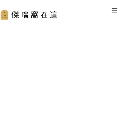
跳
至
主
要
內
容