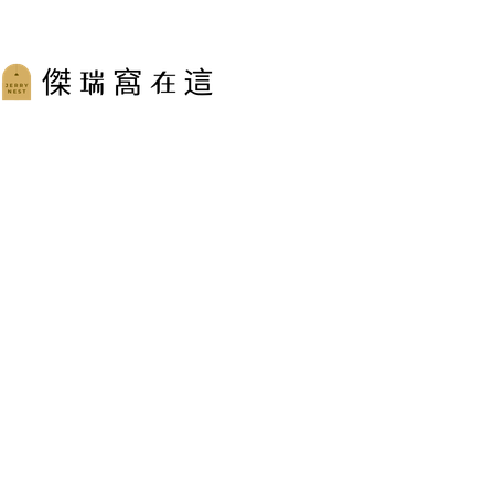
跳
至
主
要
內
容