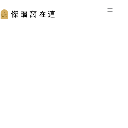
跳
至
主
要
內
容