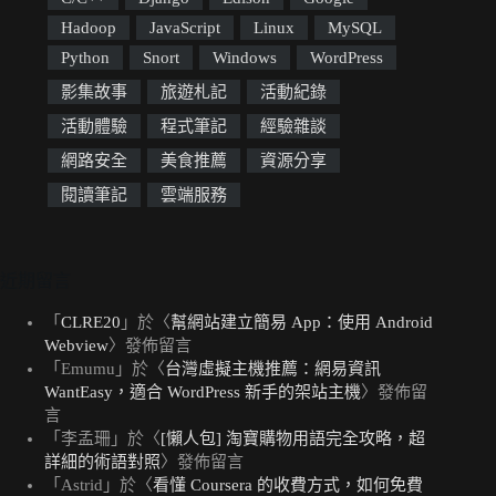
Hadoop
JavaScript
Linux
MySQL
Python
Snort
Windows
WordPress
影集故事
旅遊札記
活動紀錄
活動體驗
程式筆記
經驗雜談
網路安全
美食推薦
資源分享
閱讀筆記
雲端服務
近期留言
「
CLRE20
」於〈
幫網站建立簡易 App：使用 Android
Webview
〉發佈留言
「
Emumu
」於〈
台灣虛擬主機推薦：網易資訊
WantEasy，適合 WordPress 新手的架站主機
〉發佈留
言
「
李孟珊
」於〈
[懶人包] 淘寶購物用語完全攻略，超
詳細的術語對照
〉發佈留言
「
Astrid
」於〈
看懂 Coursera 的收費方式，如何免費