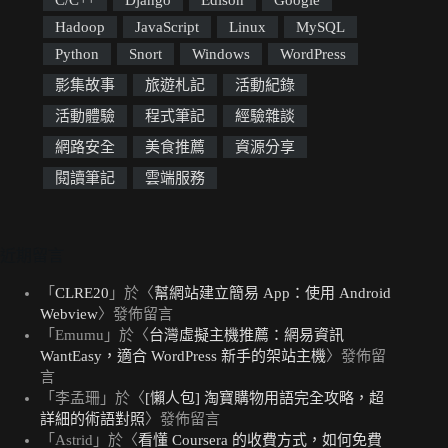
C/C++
Django
Edison
Google
Hadoop
JavaScript
Linux
MySQL
Python
Snort
Windows
WordPress
影集故事
旅遊札記
活動紀錄
活動體驗
程式筆記
經驗雜談
網路安全
美食推薦
資源分享
閱讀筆記
雲端服務
近期留言
「
CLRE20
」於〈
幫網站建立簡易 App：使用 Android
Webview
〉發佈留言
「
Emumu
」於〈
台灣虛擬主機推薦：網易資訊
WantEasy，適合 WordPress 新手的架站主機
〉發佈留
言
「
李孟珊
」於〈
[懶人包] 淘寶購物用語完全攻略，超
詳細的術語對照
〉發佈留言
「
Astrid
」於〈
看懂 Coursera 的收費方式，如何免費