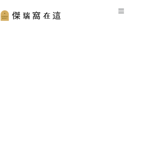
跳
至
主
要
內
容