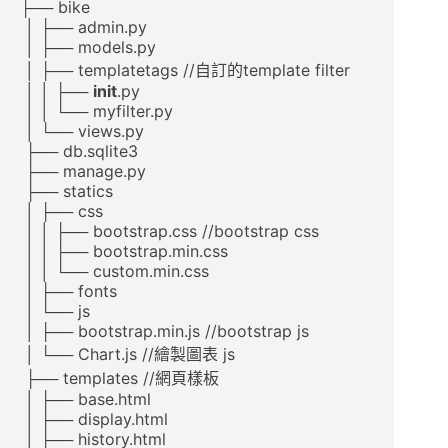
├── bike

 │ ├── admin.py

 │ ├── models.py

 │ ├── templatetags //自訂的template filter

 │ │ ├── 
init
.py

 │ │ └── myfilter.py

 │ └── views.py

 ├── db.sqlite3

 ├── manage.py

 ├── statics

 │ ├── css

 │ │ ├── bootstrap.css //bootstrap css

 │ │ ├── bootstrap.min.css

 │ │ └── custom.min.css

 │ ├── fonts

 │ └── js

 │ ├── bootstrap.min.js //bootstrap js

 │ └── Chart.js //繪製圖表 js

 ├── templates //網頁樣板

 │ ├── base.html

 │ ├── display.html

 │ ├── history.html
