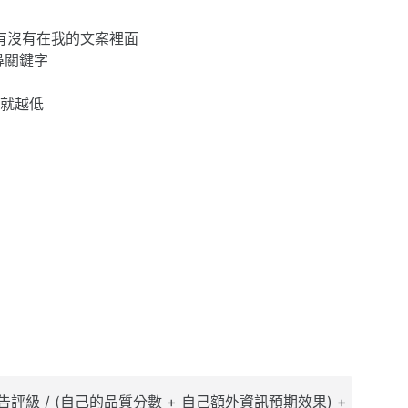
有沒有在我的文案裡面
尋關鍵字
就越低
級 / (自己的品質分數 + 自己額外資訊預期效果) + NT0.3 