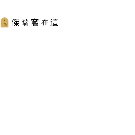
跳
至
主
要
內
容