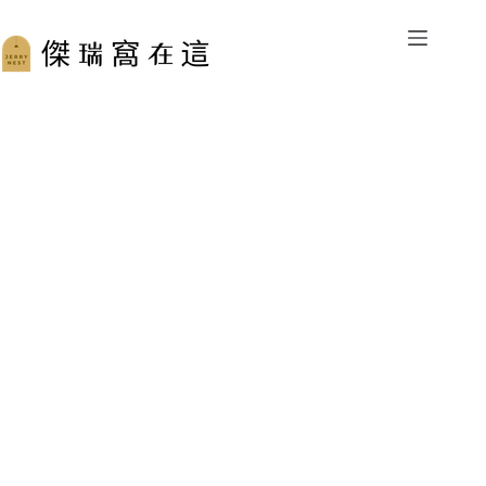
跳
至
主
要
內
容