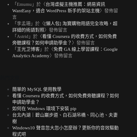
「
Emumu
」於〈
台灣虛擬主機推薦：網易資訊
WantEasy，適合 WordPress 新手的架站主機
〉發佈留
言
「
李孟珊
」於〈
[懶人包] 淘寶購物用語完全攻略，超
詳細的術語對照
〉發佈留言
「
Astrid
」於〈
看懂 Coursera 的收費方式，如何免費
旁聽課程？如何申請助學金？
〉發佈留言
「
王光卫博客
」於〈
免費 GA 線上學習課程：Google
Analytics Academy
〉發佈留言
熱門文章
簡單的 MySQL 使用教學
看懂 Coursera 的收費方式，如何免費旁聽課程？如何
申請助學金？
如何在 Windows 環境下安裝 pip
台北內湖｜碧山巖步道、白石湖吊橋、同心池、夫妻
樹
Windows10 聲音忽大忽小怎麼辦？更新你的音效驅動
程式吧