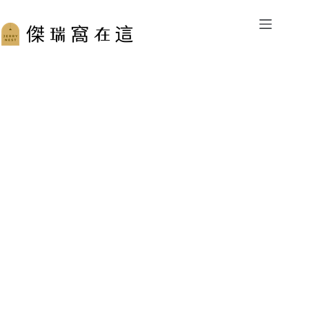
跳
至
主
要
內
容