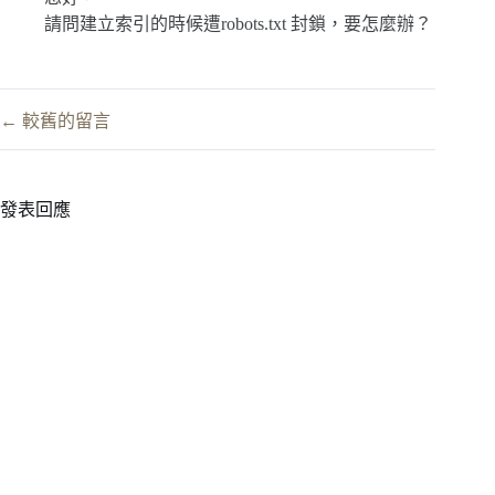
請問建立索引的時候遭robots.txt 封鎖，要怎麼辦？
留
← 較舊的留言
言
導
覽
發表回應