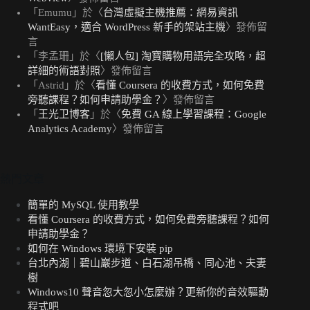
「
Emumu
」於〈
台灣虛擬主機推薦：網易資訊
WantEasy，適合 WordPress 新手的架站主機
〉發佈留
言
「
李孟珊
」於〈
[懶人包] 淘寶購物用語完全攻略，超
詳細的術語對照
〉發佈留言
「
Astrid
」於〈
看懂 Coursera 的收費方式，如何免費
旁聽課程？如何申請助學金？
〉發佈留言
「
王光卫博客
」於〈
免費 GA 線上學習課程：Google
Analytics Academy
〉發佈留言
熱門文章
簡單的 MySQL 使用教學
看懂 Coursera 的收費方式，如何免費旁聽課程？如何
申請助學金？
如何在 Windows 環境下安裝 pip
台北內湖｜碧山巖步道、白石湖吊橋、同心池、夫妻
樹
Windows10 聲音忽大忽小怎麼辦？更新你的音效驅動
程式吧