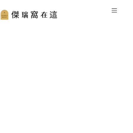
跳
至
主
要
內
容