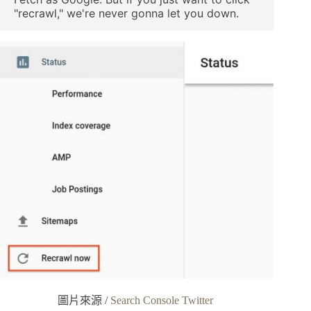
"recrawl," we're never gonna let you down.
圖片來源 /
Search Console Twitter