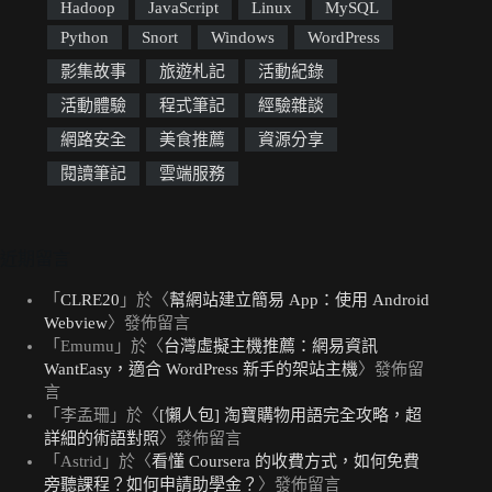
Hadoop
JavaScript
Linux
MySQL
Python
Snort
Windows
WordPress
影集故事
旅遊札記
活動紀錄
活動體驗
程式筆記
經驗雜談
網路安全
美食推薦
資源分享
閱讀筆記
雲端服務
近期留言
「
CLRE20
」於〈
幫網站建立簡易 App：使用 Android
Webview
〉發佈留言
「
Emumu
」於〈
台灣虛擬主機推薦：網易資訊
WantEasy，適合 WordPress 新手的架站主機
〉發佈留
言
「
李孟珊
」於〈
[懶人包] 淘寶購物用語完全攻略，超
詳細的術語對照
〉發佈留言
「
Astrid
」於〈
看懂 Coursera 的收費方式，如何免費
旁聽課程？如何申請助學金？
〉發佈留言