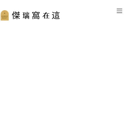
跳
至
主
要
內
容