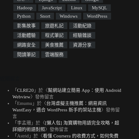
Hadoop
JavaScript
Linux
MySQL
Python
Snort
Windows
WordPress
影集故事
旅遊札記
活動紀錄
活動體驗
程式筆記
經驗雜談
網路安全
美食推薦
資源分享
閱讀筆記
雲端服務
近期留言
「
CLRE20
」於〈
幫網站建立簡易 App：使用 Android
Webview
〉發佈留言
「
Emumu
」於〈
台灣虛擬主機推薦：網易資訊
WantEasy，適合 WordPress 新手的架站主機
〉發佈留
言
「
李孟珊
」於〈
[懶人包] 淘寶購物用語完全攻略，超
詳細的術語對照
〉發佈留言
「
Astrid
」於〈
看懂 Coursera 的收費方式，如何免費