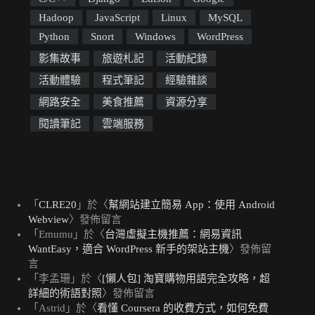
Hadoop
JavaScript
Linux
MySQL
Python
Snort
Windows
WordPress
影集故事
旅遊札記
活動紀錄
活動體驗
程式筆記
經驗雜談
網路安全
美食推薦
資源分享
閱讀筆記
雲端服務
近期留言
「
CLRE20
」於〈
幫網站建立簡易 App：使用 Android
Webview
〉發佈留言
「
Emumu
」於〈
台灣虛擬主機推薦：網易資訊
WantEasy，適合 WordPress 新手的架站主機
〉發佈留
言
「
李孟珊
」於〈
[懶人包] 淘寶購物用語完全攻略，超
詳細的術語對照
〉發佈留言
「
Astrid
」於〈
看懂 Coursera 的收費方式，如何免費