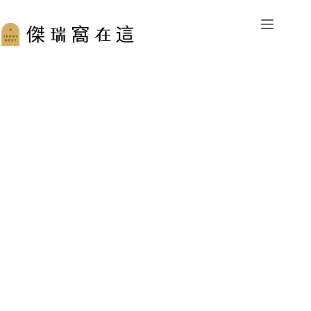
跳
至
主
要
內
容