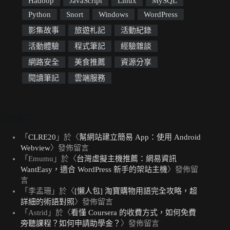
Hadoop
JavaScript
Linux
MySQL
Python
Snort
Windows
WordPress
影集故事
旅遊札記
活動紀錄
活動體驗
程式筆記
經驗雜談
網路安全
美食推薦
資源分享
閱讀筆記
雲端服務
近期留言
「
CLRE20
」於〈
幫網站建立簡易 App：使用 Android
Webview
〉發佈留言
「
Emumu
」於〈
台灣虛擬主機推薦：網易資訊
WantEasy，適合 WordPress 新手的架站主機
〉發佈留
言
「
李孟珊
」於〈
[懶人包] 淘寶購物用語完全攻略，超
詳細的術語對照
〉發佈留言
「
Astrid
」於〈
看懂 Coursera 的收費方式，如何免費
旁聽課程？如何申請助學金？
〉發佈留言