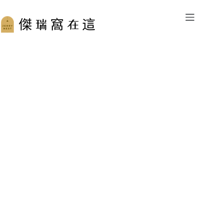
跳
至
主
要
內
容