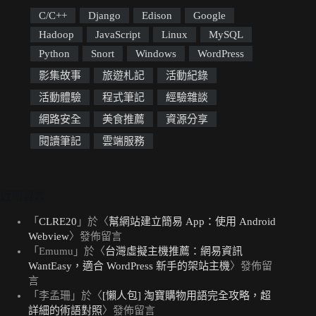
C/C++
Django
Edison
Google
Hadoop
JavaScript
Linux
MySQL
Python
Snort
Windows
WordPress
影集故事
旅遊札記
活動紀錄
活動體驗
程式筆記
經驗雜談
網路安全
美食推薦
資源分享
閱讀筆記
雲端服務
近期留言
「
CLRE20
」於〈
幫網站建立簡易 App：使用 Android
Webview
〉發佈留言
「
Emumu
」於〈
台灣虛擬主機推薦：網易資訊
WantEasy，適合 WordPress 新手的架站主機
〉發佈留
言
「
李孟珊
」於〈
[懶人包] 淘寶購物用語完全攻略，超
詳細的術語對照
〉發佈留言