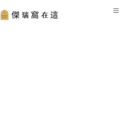
跳
至
主
要
內
容