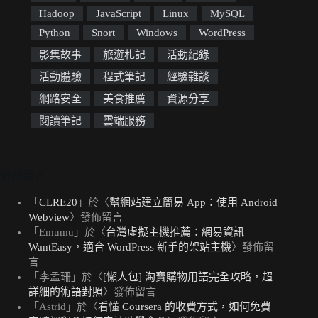
Hadoop
JavaScript
Linux
MySQL
Python
Snort
Windows
WordPress
影集故事
旅遊札記
活動紀錄
活動體驗
程式筆記
經驗雜談
網路安全
美食推薦
資源分享
閱讀筆記
雲端服務
近期留言
「
CLRE20
」於〈
幫網站建立簡易 App：使用 Android
Webview
〉發佈留言
「
Emumu
」於〈
台灣虛擬主機推薦：網易資訊
WantEasy，適合 WordPress 新手的架站主機
〉發佈留
言
「
李孟珊
」於〈
[懶人包] 淘寶購物用語完全攻略，超
詳細的術語對照
〉發佈留言
「
Astrid
」於〈
看懂 Coursera 的收費方式，如何免費