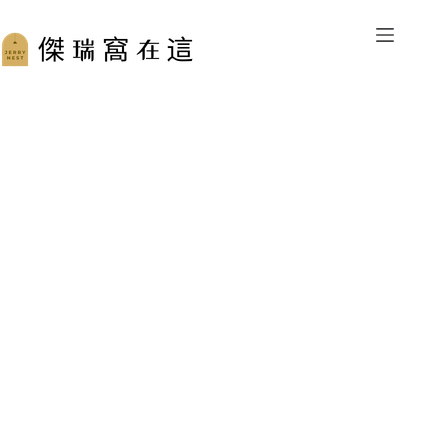
跳
至
主
要
內
容