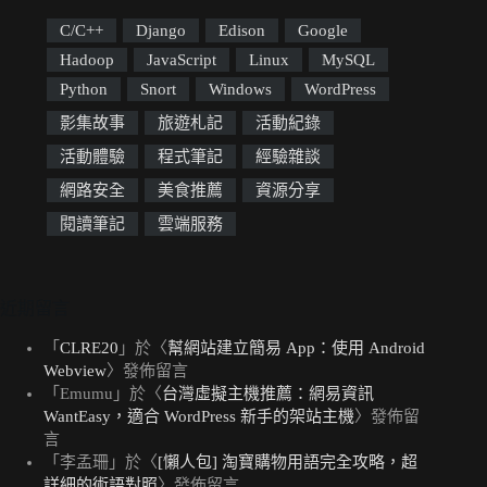
C/C++
Django
Edison
Google
Hadoop
JavaScript
Linux
MySQL
Python
Snort
Windows
WordPress
影集故事
旅遊札記
活動紀錄
活動體驗
程式筆記
經驗雜談
網路安全
美食推薦
資源分享
閱讀筆記
雲端服務
近期留言
「
CLRE20
」於〈
幫網站建立簡易 App：使用 Android
Webview
〉發佈留言
「
Emumu
」於〈
台灣虛擬主機推薦：網易資訊
WantEasy，適合 WordPress 新手的架站主機
〉發佈留
言
「
李孟珊
」於〈
[懶人包] 淘寶購物用語完全攻略，超
詳細的術語對照
〉發佈留言