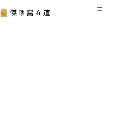
跳
至
主
要
內
容