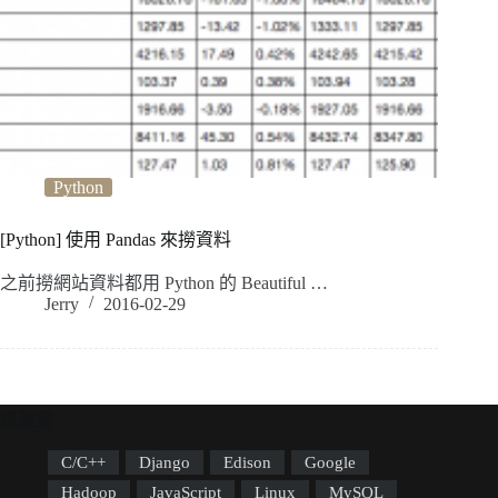
Python
[Python] 使用 Pandas 來撈資料
之前撈網站資料都用 Python 的 Beautiful …
Jerry
2016-02-29
標籤雲
C/C++
Django
Edison
Google
Hadoop
JavaScript
Linux
MySQL