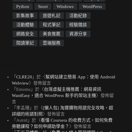
Python
Snort
Windows
WordPress
影集故事
旅遊札記
活動紀錄
活動體驗
程式筆記
經驗雜談
網路安全
美食推薦
資源分享
閱讀筆記
雲端服務
近期留言
「
CLRE20
」於〈
幫網站建立簡易 App：使用 Android
Webview
〉發佈留言
「
Emumu
」於〈
台灣虛擬主機推薦：網易資訊
WantEasy，適合 WordPress 新手的架站主機
〉發佈留
言
「
李孟珊
」於〈
[懶人包] 淘寶購物用語完全攻略，超
詳細的術語對照
〉發佈留言
「
Astrid
」於〈
看懂 Coursera 的收費方式，如何免費
旁聽課程？如何申請助學金？
〉發佈留言