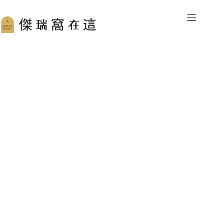
跳
至
主
要
內
容