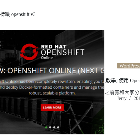
標籤
openshift v3
WordPres
[教學] 使用 Opensh
之前有和大家分享過在
Jerry
20