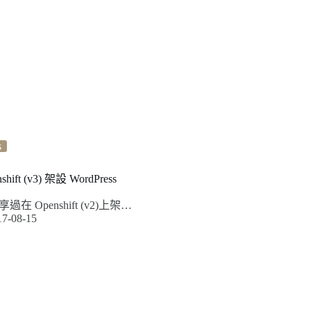
s
ift (v3) 架設 WordPress
 Openshift (v2)上架…
17-08-15