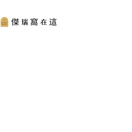
跳
至
主
要
內
容