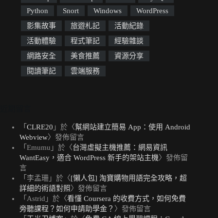
Python
Snort
Windows
WordPress
影集故事
旅遊札記
活動紀錄
活動體驗
程式筆記
經驗雜談
網路安全
美食推薦
資源分享
閱讀筆記
雲端服務
近期留言
「
CLRE20
」於〈
幫網站建立簡易 App：使用 Android
Webview
〉發佈留言
「
Emumu
」於〈
台灣虛擬主機推薦：網易資訊
WantEasy，適合 WordPress 新手的架站主機
〉發佈留
言
「
李孟珊
」於〈
[懶人包] 淘寶購物用語完全攻略，超
詳細的術語對照
〉發佈留言
「
Astrid
」於〈
看懂 Coursera 的收費方式，如何免費
旁聽課程？如何申請助學金？
〉發佈留言