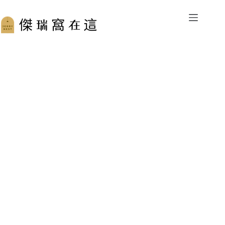
跳
至
主
要
內
容