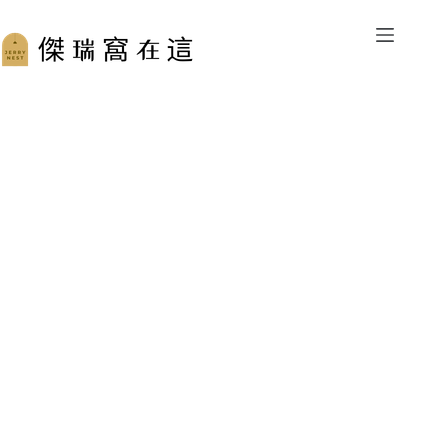
跳
至
主
要
內
容