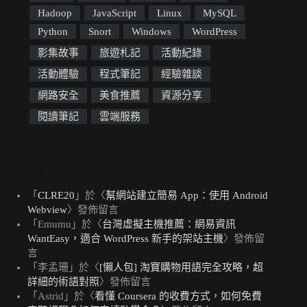
Hadoop
JavaScript
Linux
MySQL
Python
Snort
Windows
WordPress
影集故事
旅遊札記
活動紀錄
活動體驗
程式筆記
經驗雜談
網路安全
美食推薦
資源分享
閱讀筆記
雲端服務
近期留言
「
CLRE20
」於〈
幫網站建立簡易 App：使用 Android
Webview
〉發佈留言
「
Emumu
」於〈
台灣虛擬主機推薦：網易資訊
WantEasy，適合 WordPress 新手的架站主機
〉發佈留
言
「
李孟珊
」於〈
[懶人包] 淘寶購物用語完全攻略，超
詳細的術語對照
〉發佈留言
「
Astrid
」於〈
看懂 Coursera 的收費方式，如何免費