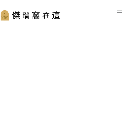
跳
至
主
要
內
容