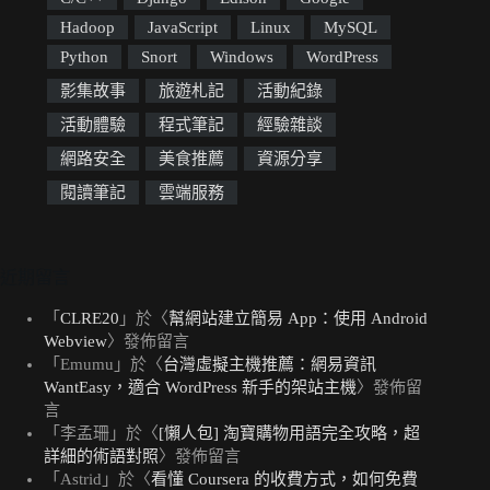
Hadoop
JavaScript
Linux
MySQL
Python
Snort
Windows
WordPress
影集故事
旅遊札記
活動紀錄
活動體驗
程式筆記
經驗雜談
網路安全
美食推薦
資源分享
閱讀筆記
雲端服務
近期留言
「
CLRE20
」於〈
幫網站建立簡易 App：使用 Android
Webview
〉發佈留言
「
Emumu
」於〈
台灣虛擬主機推薦：網易資訊
WantEasy，適合 WordPress 新手的架站主機
〉發佈留
言
「
李孟珊
」於〈
[懶人包] 淘寶購物用語完全攻略，超
詳細的術語對照
〉發佈留言
「
Astrid
」於〈
看懂 Coursera 的收費方式，如何免費