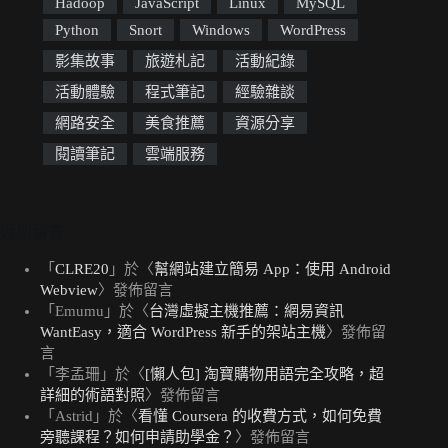
Hadoop
JavaScript
Linux
MySQL
Python
Snort
Windows
WordPress
影集故事
旅遊札記
活動紀錄
活動體驗
程式筆記
經驗雜談
網路安全
美食推薦
資源分享
閱讀筆記
雲端服務
近期留言
「
CLRE20
」於〈
幫網站建立簡易 App：使用 Android
Webview
〉發佈留言
「
Emumu
」於〈
台灣虛擬主機推薦：網易資訊
WantEasy，適合 WordPress 新手的架站主機
〉發佈留
言
「
李孟珊
」於〈
[懶人包] 淘寶購物用語完全攻略，超
詳細的術語對照
〉發佈留言
「
Astrid
」於〈
看懂 Coursera 的收費方式，如何免費
旁聽課程？如何申請助學金？
〉發佈留言