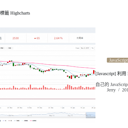
標籤
Highcharts
JavaScript
[Javascript] 
自己的 JavaS
Jerry
20