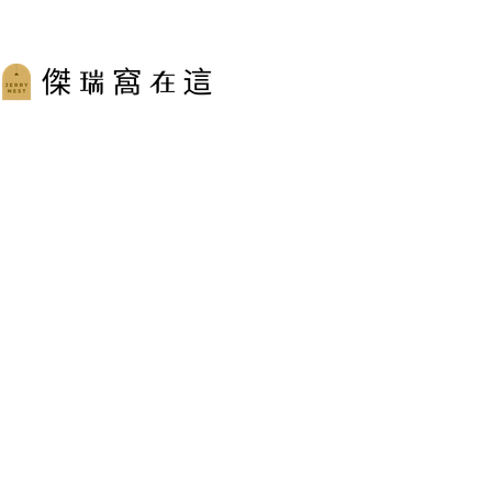
跳
至
主
要
內
容