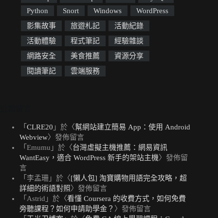
Python
Snort
Windows
WordPress
影集故事
旅遊札記
活動紀錄
活動體驗
程式筆記
經驗雜談
網路安全
美食推薦
資源分享
閱讀筆記
雲端服務
近期留言
「
CLRE20
」於〈
幫網站建立簡易 App：使用 Android
Webview
〉發佈留言
「
Emumu
」於〈
台灣虛擬主機推薦：網易資訊
WantEasy，適合 WordPress 新手的架站主機
〉發佈留
言
「
李孟珊
」於〈
[懶人包] 淘寶購物用語完全攻略，超
詳細的術語對照
〉發佈留言
「
Astrid
」於〈
看懂 Coursera 的收費方式，如何免費
旁聽課程？如何申請助學金？
〉發佈留言