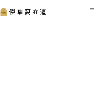
跳
至
主
要
內
容