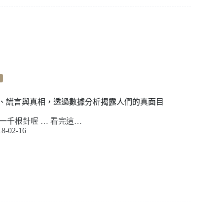
數據、謊言與真相，透過數據分析揭露人們的真面目
一千根針喔 … 看完這…
18-02-16