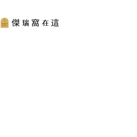
跳
至
主
要
內
容