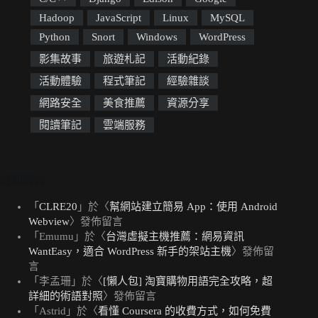
Hadoop
JavaScript
Linux
MySQL
Python
Snort
Windows
WordPress
影集故事
旅遊札記
活動紀錄
活動體驗
程式筆記
經驗雜談
網路安全
美食推薦
資源分享
閱讀筆記
雲端服務
近期留言
「
CLRE20
」於〈
幫網站建立簡易 App：使用 Android
Webview
〉發佈留言
「
Emumu
」於〈
台灣虛擬主機推薦：網易資訊
WantEasy，適合 WordPress 新手的架站主機
〉發佈留
言
「
李孟珊
」於〈
[懶人包] 淘寶購物用語完全攻略，超
詳細的術語對照
〉發佈留言
「
Astrid
」於〈
看懂 Coursera 的收費方式，如何免費