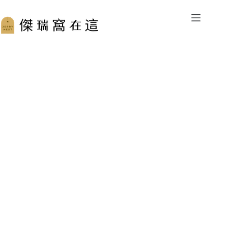
跳
至
主
要
內
容