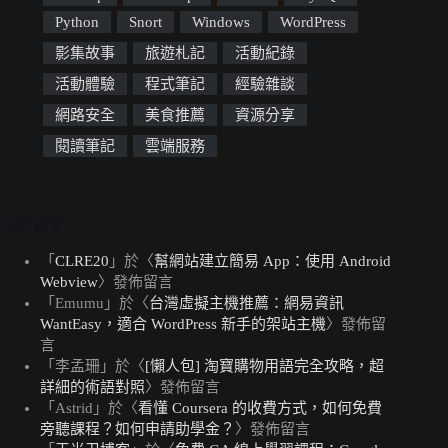
Python
Snort
Windows
WordPress
影集故事
旅遊札記
活動紀錄
活動體驗
程式筆記
經驗雜談
網路安全
美食推薦
資源分享
閱讀筆記
雲端服務
近期留言
「
CLRE20
」於〈
幫網站建立簡易 App：使用 Android
Webview
〉發佈留言
「
Emumu
」於〈
台灣虛擬主機推薦：網易資訊
WantEasy，適合 WordPress 新手的架站主機
〉發佈留
言
「
李孟珊
」於〈
[懶人包] 淘寶購物用語完全攻略，超
詳細的術語對照
〉發佈留言
「
Astrid
」於〈
看懂 Coursera 的收費方式，如何免費
旁聽課程？如何申請助學金？
〉發佈留言