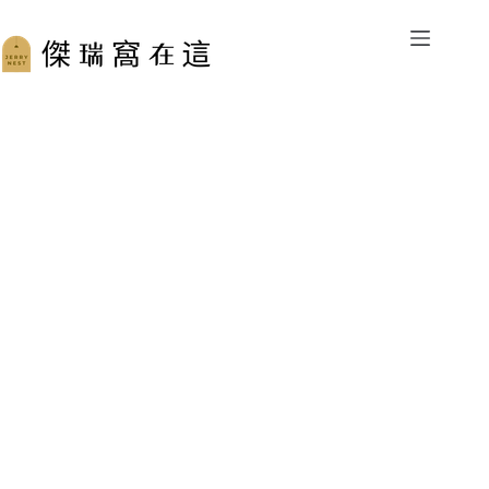
跳
至
主
要
內
容