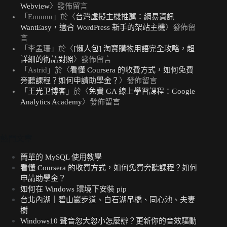
Webview
〉發佈留言
「
Emumu
」於〈
台灣虛擬主機推薦：網易資訊
WantEasy，適合 WordPress 新手的架站主機
〉發佈留
言
「
李孟珊
」於〈
[懶人包] 淘寶購物用語完全攻略，超
詳細的術語對照
〉發佈留言
「
Astrid
」於〈
看懂 Coursera 的收費方式，如何免費
旁聽課程？如何申請助學金？
〉發佈留言
「
王光卫博客
」於〈
免費 GA 線上學習課程：Google
Analytics Academy
〉發佈留言
熱門文章
簡單的 MySQL 使用教學
看懂 Coursera 的收費方式，如何免費旁聽課程？如何
申請助學金？
如何在 Windows 環境下安裝 pip
台北內湖｜碧山巖步道、白石湖吊橋、同心池、夫妻
樹
Windows10 聲音忽大忽小怎麼辦？更新你的音效驅動