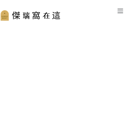
跳
至
主
要
內
容